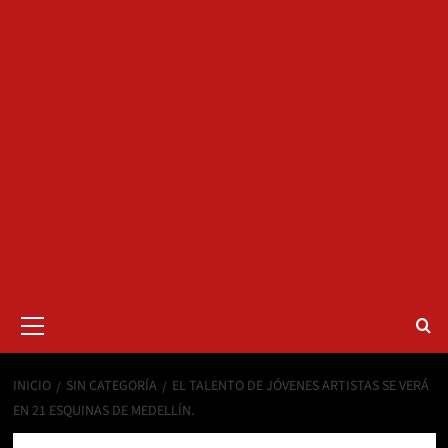
Menú
primario
INICIO
SIN CATEGORÍA
EL TALENTO DE JÓVENES ARTISTAS SE VERÁ
EN 21 ESQUINAS DE MEDELLÍN.