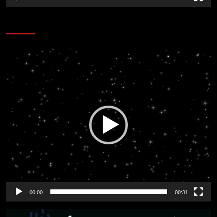
CORAZÓN RADIO
Reproductor
de
vídeo
00:00
00:31