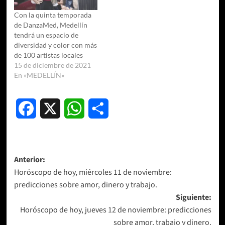
Con la quinta temporada
de DanzaMed, Medellín
tendrá un espacio de
diversidad y color con más
de 100 artistas locales
15 de diciembre de 2021
En «MEDELLÍN»
Facebook
X
WhatsApp
Compartir
Navegación
Anterior:
Horóscopo de hoy, miércoles 11 de noviembre:
de
predicciones sobre amor, dinero y trabajo.
entradas
Siguiente:
Horóscopo de hoy, jueves 12 de noviembre: predicciones
sobre amor, trabajo y dinero.