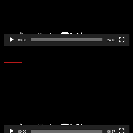
00:00
24:10
AL AIRE – ENTRETENIMIENTO
Reproductor
de
vídeo
00:00
06:57