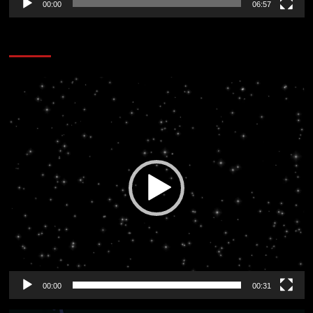
00:00
06:57
CORAZÓN RADIO
Reproductor
de
vídeo
00:00
00:31