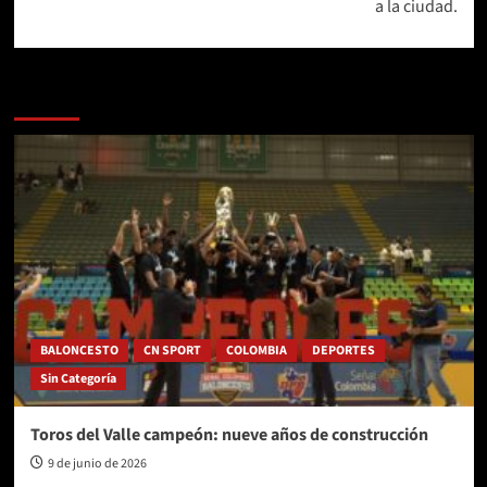
a la ciudad.
Más historias
BALONCESTO
CN SPORT
COLOMBIA
DEPORTES
Sin Categoría
Toros del Valle campeón: nueve años de construcción
9 de junio de 2026