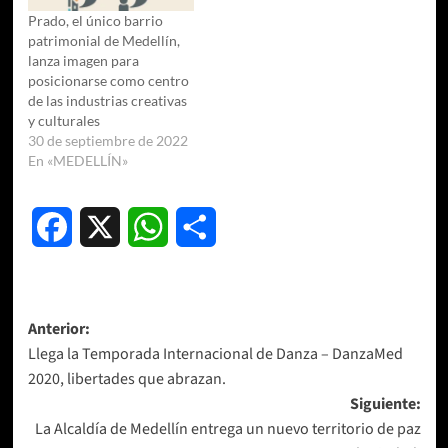
Prado, el único barrio
patrimonial de Medellín,
lanza imagen para
posicionarse como centro
de las industrias creativas
y culturales
30 de septiembre de 2022
En «MEDELLÍN»
Facebook
X
WhatsApp
Compartir
Navegación
Anterior:
Llega la Temporada Internacional de Danza – DanzaMed
de
2020, libertades que abrazan.
entradas
Siguiente:
La Alcaldía de Medellín entrega un nuevo territorio de paz