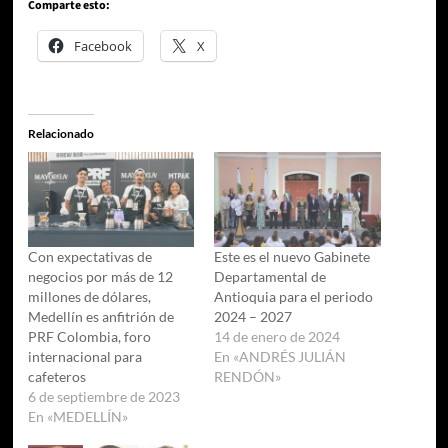
Comparte esto:
Facebook
X
Relacionado
Con expectativas de
Este es el nuevo Gabinete
negocios por más de 12
Departamental de
millones de dólares,
Antioquia para el periodo
Medellín es anfitrión de
2024 – 2027
PRF Colombia, foro
14 de enero de 2024
internacional para
En «ANDRÉS JULIÁN
cafeteros
RENDÓN»
6 de septiembre de 2023
En «MEDELLÍN»