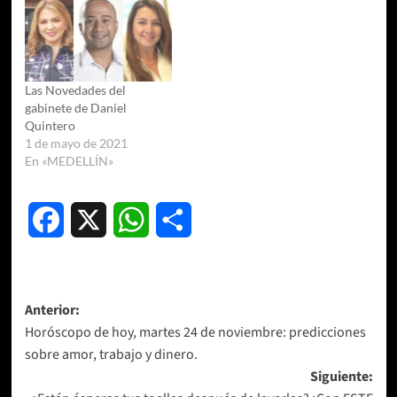
Las Novedades del
gabinete de Daniel
Quintero
1 de mayo de 2021
En «MEDELLÍN»
Facebook
X
WhatsApp
Compartir
Navegación
Anterior:
Horóscopo de hoy, martes 24 de noviembre: predicciones
de
sobre amor, trabajo y dinero.
entradas
Siguiente: