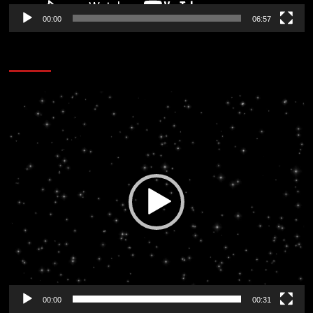
00:00
06:57
CORAZÓN RADIO
Reproductor
de
vídeo
00:00
00:31