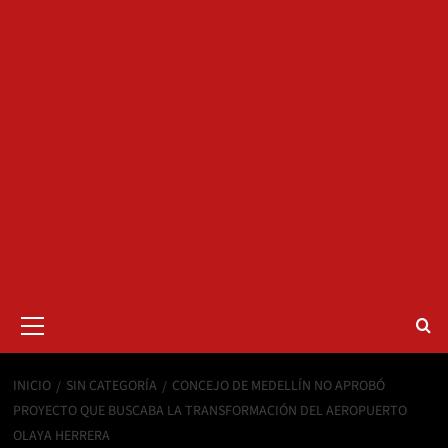
Menú
primario
INICIO
SIN CATEGORÍA
CONCEJO DE MEDELLÍN NO APROBÓ
PROYECTO QUE BUSCABA LA TRANSFORMACIÓN DEL AEROPUERTO
OLAYA HERRERA