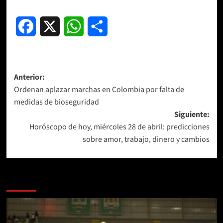
Facebook
X
WhatsApp
Compartir
Navegación
Anterior:
Ordenan aplazar marchas en Colombia por falta de
de
medidas de bioseguridad
entradas
Siguiente:
Horóscopo de hoy, miércoles 28 de abril: predicciones
sobre amor, trabajo, dinero y cambios
Más historias