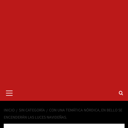
Menú
primario
INICIO
SIN CATEGORÍA
CON UNA TEMÁTICA NÓRDICA, EN BELLO SE
ENCENDERÁN LAS LUCES NAVIDEÑAS.