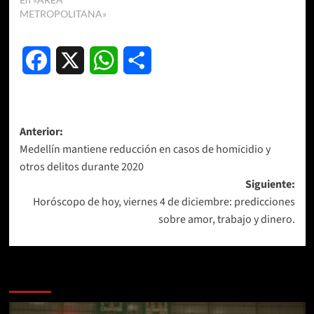
METROPOLITANA»
Facebook
X
WhatsApp
Compartir
Navegación
Anterior:
Medellín mantiene reducción en casos de homicidio y
de
otros delitos durante 2020
entradas
Siguiente:
Horóscopo de hoy, viernes 4 de diciembre: predicciones
sobre amor, trabajo y dinero.
Más historias