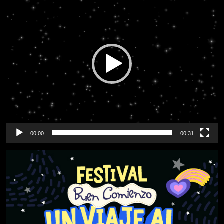
de
vídeo
00:00
00:31