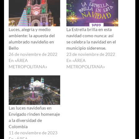
Luces, alegría y medio
La Estrella brilla en esta
ambiente: la apuesta del
navidad como nunca: así
alumbrado navideño en
se celebra la navidad en el
Bello
municipio siderense.
26 de noviembre de 2022
23 de noviembre de 2022
En «ÁREA
En «ÁREA
METROPOLITANA»
METROPOLITANA»
Las luces navideñas en
Envigado rinden homenaje
a la diversidad de
Colombia
11 de noviembre de 2023
En «ÁREA