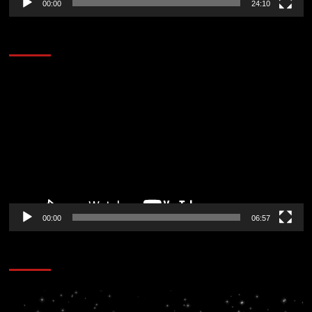
00:00
24:10
AL AIRE – ENTRETENIMIENTO
Reproductor
de
vídeo
00:00
06:57
CORAZÓN RADIO
Reproductor