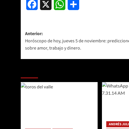
Facebook
X
WhatsApp
Compartir
Navegación
Anterior:
Horóscopo de hoy, jueves 5 de noviembre: prediccion
de
sobre amor, trabajo y dinero.
entradas
Más historias
ANDRÉS JUL