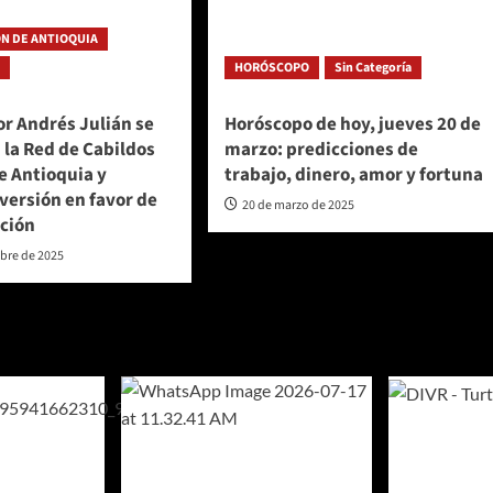
N DE ANTIOQUIA
a
HORÓSCOPO
Sin Categoría
r Andrés Julián se
Horóscopo de hoy, jueves 20 de
 la Red de Cabildos
marzo: predicciones de
e Antioquia y
trabajo, dinero, amor y fortuna
versión en favor de
20 de marzo de 2025
ación
mbre de 2025