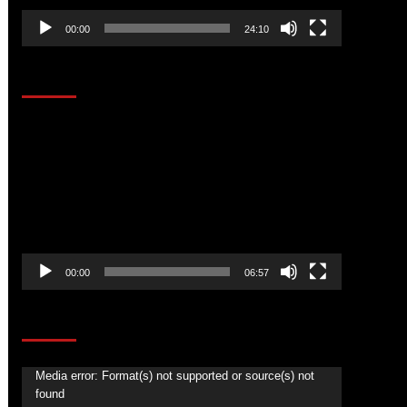
00:00
24:10
AL AIRE – ENTRETENIMIENTO
Reproductor
de
vídeo
00:00
06:57
CORAZÓN RADIO
Reproductor
Media error: Format(s) not supported or source(s) not
found
de