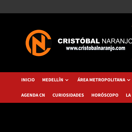
Saltar
al
contenido
INICIO
MEDELLÍN
ÁREA METROPOLITANA
AGENDA CN
CURIOSIDADES
HORÓSCOPO
LA