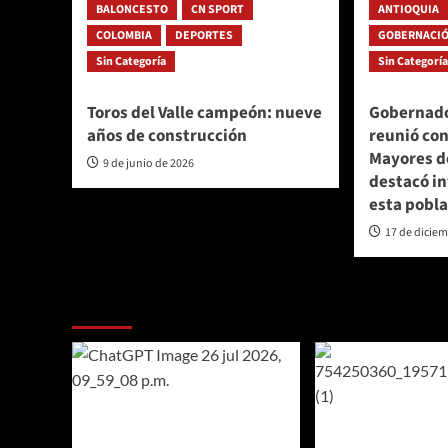
BALONCESTO
CN SPORT
ANTIOQUIA
COLOMBIA
DEPORTES
GOBERNACIÓ
Sin Categoría
Sin Categorí
Toros del Valle campeón: nueve
Gobernado
años de construcción
reunió con
Mayores d
9 de junio de 2026
destacó in
esta pobl
17 de dicie
Te pueden interesar