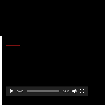
AL AIRE – POLÍTICA
Reproductor
de
vídeo
00:00
24:10
AL AIRE – ENTRETENIMIENTO