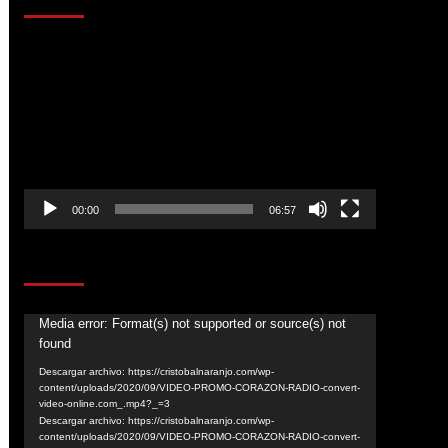
Reproductor
de
vídeo
00:00
06:57
CORAZÓN RADIO
Reproductor
Media error: Format(s) not supported or source(s) not
found
de
vídeo
Descargar archivo: https://cristobalnaranjo.com/wp-
content/uploads/2020/09/VIDEO-PROMO-CORAZON-RADIO-convert-
video-online.com_.mp4?_=3
Descargar archivo: https://cristobalnaranjo.com/wp-
content/uploads/2020/09/VIDEO-PROMO-CORAZON-RADIO-convert-