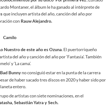
conocimientos por su disco ‘Por primera vez’.
cardo Montaner, el álbum le ha ganado al intérprete de
que incluyen artista del año, canción del año por
es
boración con
Rauw Alejandro.
Camilo
. El puertorriqueño
o Nuestro de este año es Ozuna
rtista del año y canción del año por ‘Fantasía’. También
elo’ y ‘La cama’.
no consiguió estar en la punta de la carrera
Bad Bunny
esar de haber sacado tres discos en 2020 y haber sido por
planeta entero.
rupo de artistas con siete nominaciones, en el
tasha, Sebastián Yatra y Sech.