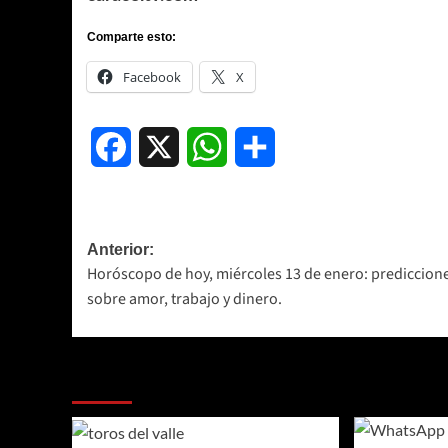
Comparte esto:
Facebook
X
Facebook
X
WhatsApp
Compartir
Navegación
Anterior:
Horóscopo de hoy, miércoles 13 de enero: prediccion
de
sobre amor, trabajo y dinero.
entradas
Más historias