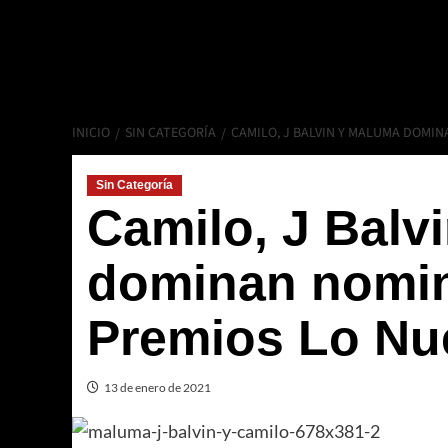
INICIO
SIN CATEGORÍA
CAMILO, J BALVIN Y MALUMA DOMIN
Sin Categoría
Camilo, J Balv
dominan nomin
Premios Lo Nue
13 de enero de 2021