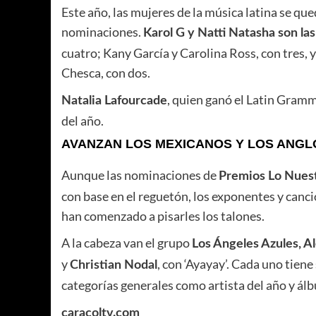
Este año, las mujeres de la música latina se q
nominaciones.
Karol G y Natti Natasha son la
cuatro; Kany García y Carolina Ross, con tres, y
Chesca, con dos.
, quien ganó el Latin Gram
Natalia Lafourcade
del año.
AVANZAN LOS MEXICANOS Y LOS ANGL
Aunque las nominaciones de
Premios Lo Nues
con base en el reguetón, los exponentes y canc
han comenzado a pisarles los talones.
A la cabeza van el grupo
Los Ángeles Azules, A
y
, con ‘Ayayay’. Cada uno tie
Christian Nodal
categorías generales como artista del año y ál
caracoltv.com