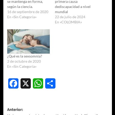
se mantenga en forma,
primera causa
según la ciencia.
dediscapacidad a nivel
16 de septiembre de 2020
mundial
En «Sin Categoría»
22 de julio de 2024
En «COLOMBIA»
¿Qué es la sexsomnia?
2 de octubre de 2020
En «Sin Categoría»
Facebook
X
WhatsApp
Compartir
Navegación
Anterior: