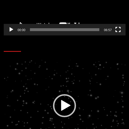
00:00
06:57
CORAZÓN RADIO
Reproductor
de
vídeo