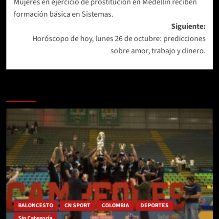
Mujeres en ejercicio de prostitución en Medellín reciben
de
formación básica en Sistemas.
entradas
Siguiente:
Horóscopo de hoy, lunes 26 de octubre: predicciones
sobre amor, trabajo y dinero.
Más historias
BALONCESTO
CN SPORT
COLOMBIA
DEPORTES
Sin Categoría