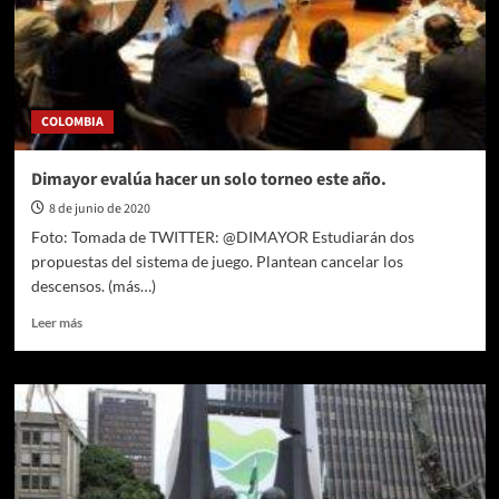
COLOMBIA
Dimayor evalúa hacer un solo torneo este año.
8 de junio de 2020
Foto: Tomada de TWITTER: @DIMAYOR Estudiarán dos
propuestas del sistema de juego. Plantean cancelar los
descensos. (más…)
Leer
Leer más
más
sobre
Dimayor
evalúa
hacer
un
solo
torneo