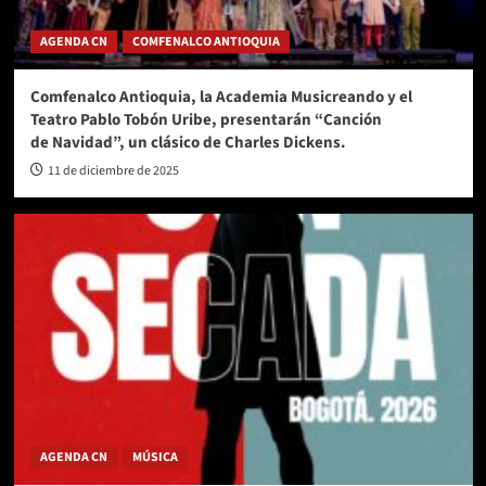
del Pico y Placa en el Valle de Aburrá
5
AGENDA CN
COMFENALCO ANTIOQUIA
Comfenalco Antioquia, la Academia Musicreando y el
Teatro Pablo Tobón Uribe, presentarán “Canción
de Navidad”, un clásico de Charles Dickens.
11 de diciembre de 2025
AGENDA CN
MÚSICA