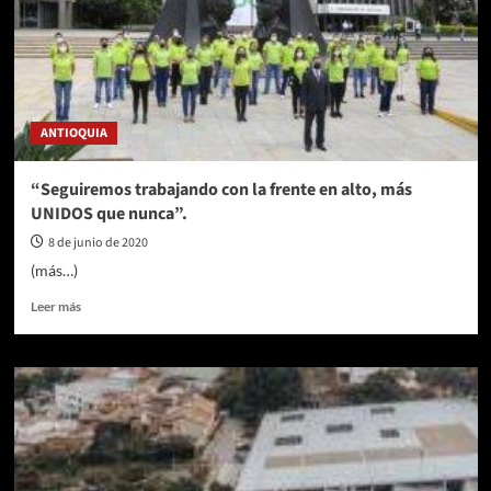
este
año.
ANTIOQUIA
“Seguiremos trabajando con la frente en alto, más
UNIDOS que nunca”.
8 de junio de 2020
(más…)
Leer
Leer más
más
sobre
“Seguiremos
trabajando
con
la
frente
en
alto,