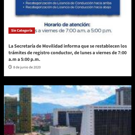
estudio
sobre
bibliotecas
de
Medellín.
Sin Categoría
La Secretaría de Movilidad informa que se restablecen los
trámites de registro conductor, de lunes a viernes de 7:00
a.m a 5:00 p.m.
8 de junio de 2020