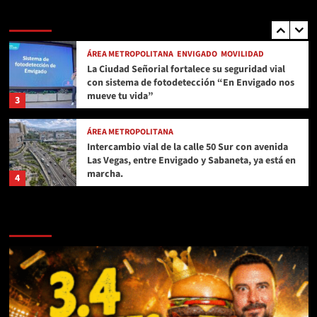
pico y placa en el Valle de Aburrá
ÁREA METROPOLITANA
2
ÁREA METROPOLITANA
ENVIGADO
MOVILIDAD
La Ciudad Señorial fortalece su seguridad vial
con sistema de fotodetección “En Envigado nos
mueve tu vida”
3
ÁREA METROPOLITANA
Intercambio vial de la calle 50 Sur con avenida
Las Vegas, entre Envigado y Sabaneta, ya está en
marcha.
4
ÁREA METROPOLITANA
MOVILIDAD
TRANSPORTE
AGENDA CN
Este lunes 2 de febrero inicia la nueva rotación
del Pico y Placa en el Valle de Aburrá
5
ÁREA METROPOLITANA
ENVIGADO
Todos los ganadores de la Muestra Silletera de