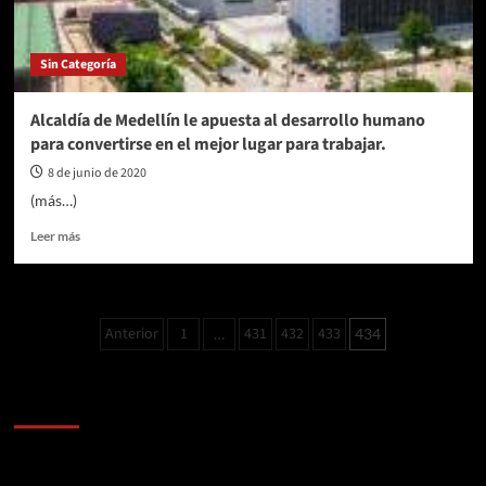
Sin Categoría
Alcaldía de Medellín le apuesta al desarrollo humano
para convertirse en el mejor lugar para trabajar.
8 de junio de 2020
(más…)
Leer
Leer más
más
sobre
Alcaldía
de
Paginación
Anterior
1
431
432
433
…
434
Medellín
de
le
apuesta
entradas
al
AL AIRE – POLÍTICA
desarrollo
humano
Reproductor
para
de
convertirse