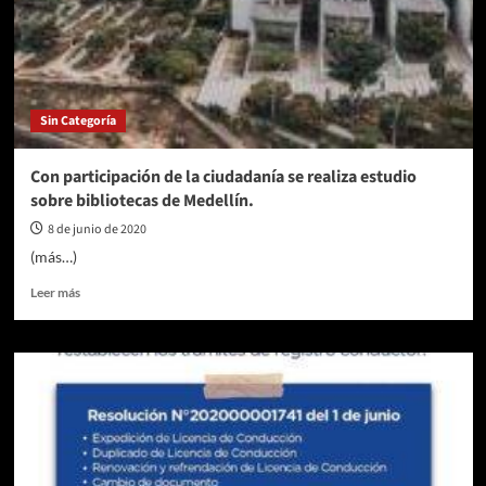
más
UNIDOS
que
nunca”.
Sin Categoría
Con participación de la ciudadanía se realiza estudio
sobre bibliotecas de Medellín.
8 de junio de 2020
(más…)
Leer
Leer más
más
sobre
Con
participación
de
la
ciudadanía
se
realiza