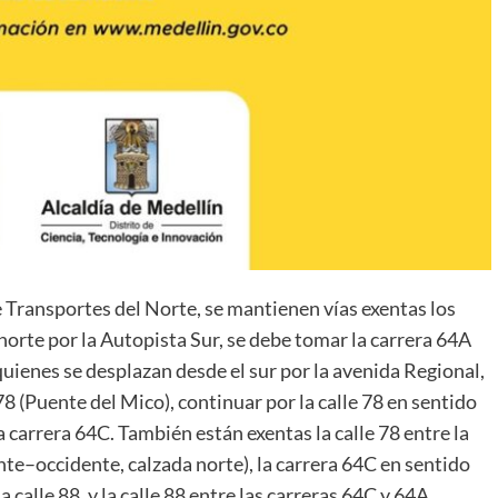
de Transportes del Norte, se mantienen vías exentas los
 norte por la Autopista Sur, se debe tomar la carrera 64A
a quienes se desplazan desde el sur por la avenida Regional,
 78 (Puente del Mico), continuar por la calle 78 en sentido
a carrera 64C. También están exentas la calle 78 entre la
nte–occidente, calzada norte), la carrera 64C en sentido
a calle 88, y la calle 88 entre las carreras 64C y 64A.