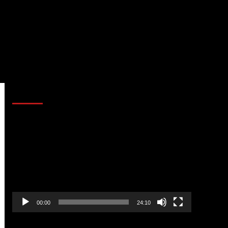
AL AIRE – POLÍTICA
Reproductor
de
vídeo
00:00
24:10