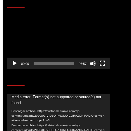
AL AIRE – ENTRETENIMIENTO
Reproductor
de
vídeo
00:00
06:57
CORAZÓN RADIO
Reproductor
Media error: Format(s) not supported or source(s) not
found
de
vídeo
Descargar archivo: https://cristobalnaranjo.com/wp-
content/uploads/2020/09/VIDEO-PROMO-CORAZON-RADIO-convert-
video-online.com_.mp4?_=3
Descargar archivo: https://cristobalnaranjo.com/wp-
content/uploads/2020/09/VIDEO-PROMO-CORAZON-RADIO-convert-