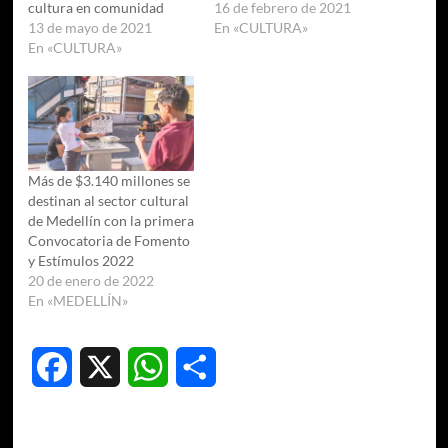
cultura en comunidad
16 de febrero de 2021
13 de mayo de 2021
En «CULTURA»
En «CULTURA»
Más de $3.140 millones se
destinan al sector cultural
de Medellín con la primera
Convocatoria de Fomento
y Estímulos 2022
20 de enero de 2022
En «MEDELLÍN»
Facebook
X
WhatsApp
Compartir