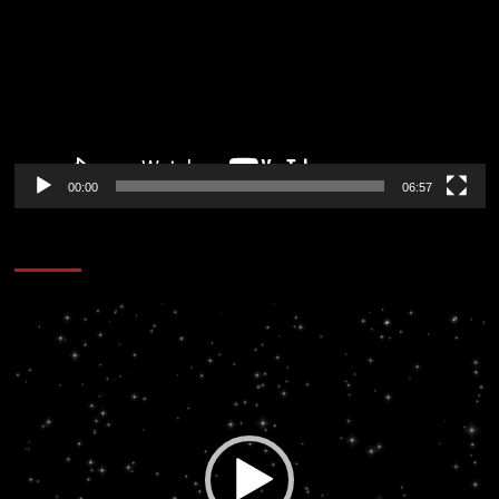
vídeo
00:00
06:57
CORAZÓN RADIO
Reproductor
de
vídeo