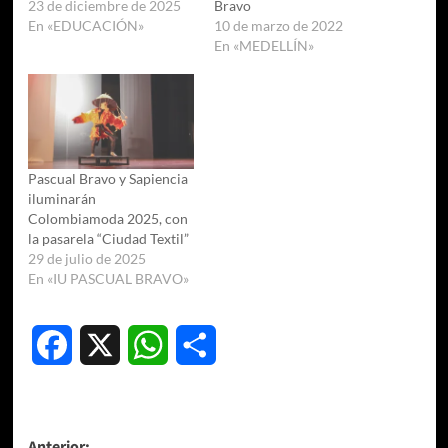
23 de diciembre de 2025
Bravo
En «EDUCACIÓN»
10 de marzo de 2022
En «MEDELLÍN»
Pascual Bravo y Sapiencia
iluminarán
Colombiamoda 2025, con
la pasarela “Ciudad Textil”
29 de julio de 2025
En «IU PASCUAL BRAVO»
Facebook
X
WhatsApp
Compartir
Anterior: