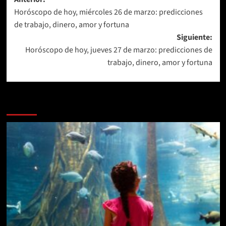
Navegación
Horóscopo de hoy, miércoles 26 de marzo: predicciones
de
de trabajo, dinero, amor y fortuna
entradas
Siguiente:
Horóscopo de hoy, jueves 27 de marzo: predicciones de
trabajo, dinero, amor y fortuna
Más historias