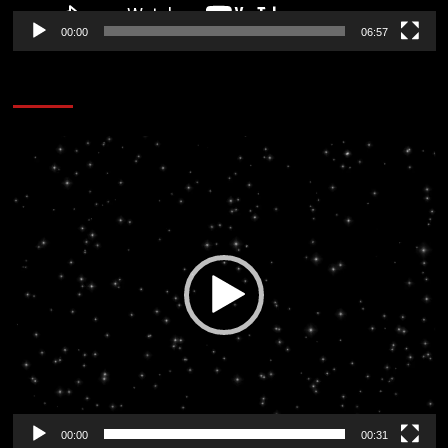
00:00
06:57
CORAZÓN RADIO
Reproductor
de
vídeo
00:00
00:31