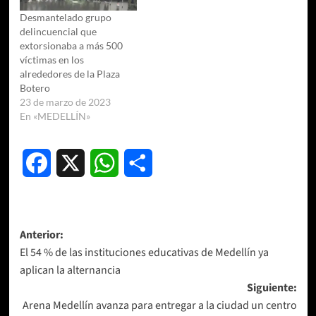
Desmantelado grupo
delincuencial que
extorsionaba a más 500
víctimas en los
alrededores de la Plaza
Botero
23 de marzo de 2023
En «MEDELLÍN»
Facebook
X
WhatsApp
Compartir
Navegación
Anterior:
El 54 % de las instituciones educativas de Medellín ya
de
aplican la alternancia
entradas
Siguiente:
Arena Medellín avanza para entregar a la ciudad un centro