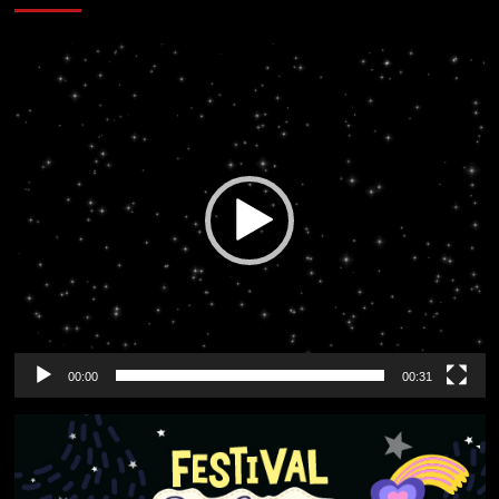
Reproductor
de
vídeo
00:00
00:31