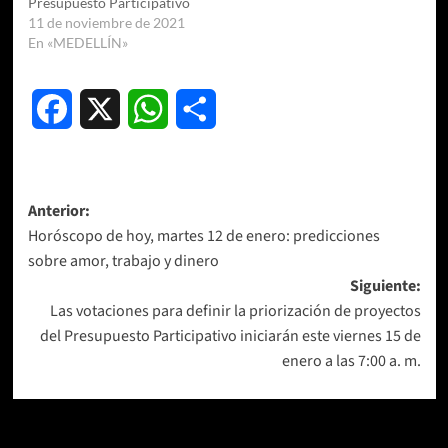
Presupuesto Participativo
11 de noviembre de 2021
En «MEDELLÍN»
Facebook
X
WhatsApp
Compartir
Navegación
Anterior:
Horóscopo de hoy, martes 12 de enero: predicciones
de
sobre amor, trabajo y dinero
entradas
Siguiente:
Las votaciones para definir la priorización de proyectos
del Presupuesto Participativo iniciarán este viernes 15 de
enero a las 7:00 a. m.
Más historias