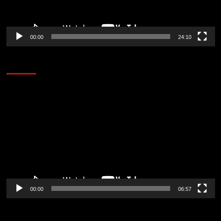
00:00
24:10
AL AIRE – ENTRETENIMIENTO
Reproductor
de
vídeo
00:00
06:57
CORAZÓN RADIO