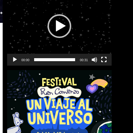
vídeo
00:00
00:31