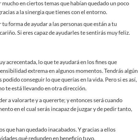
r mucho en ciertos temas que habían quedado un poco
acias a la sinergia que tienes con el entorno.
r tu forma de ayudar a las personas que están a tu
cariño. Si eres capaz de ayudarles te sentirás muy feliz.
y acrecentada, lo que te ayudará en los fines que
 sensibilidad extrema en algunos momentos. Tendrás algún
 podido conseguir lo que querías en la vida. Pero si es así,
o te está llevando en otra dirección.
er a valorarte y a quererte; y entonces será cuando
ento en el cual serás incapaz de juzgar y de pedir tanto,
s que han quedado inacabados. Y gracias a ellos
vidades qué redunden en beneficio tuyo.