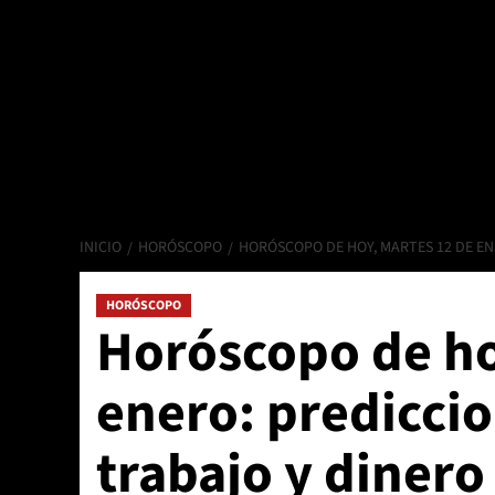
INICIO
HORÓSCOPO
HORÓSCOPO DE HOY, MARTES 12 DE EN
HORÓSCOPO
Horóscopo de ho
enero: predicci
trabajo y dinero