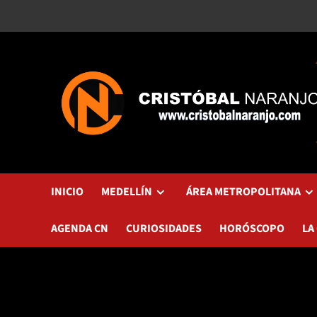
Saltar
al
contenido
INICIO
MEDELLÍN
ÁREA METROPOLITANA
AGENDA CN
CURIOSIDADES
HORÓSCOPO
LA