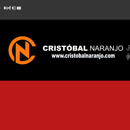
Saltar
TWITTER
FACEBOOK
INSTAGRAM
YOUTUBE
al
contenido