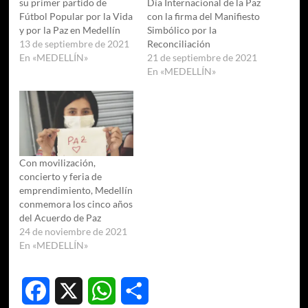
su primer partido de
Día Internacional de la Paz
Fútbol Popular por la Vida
con la firma del Manifiesto
y por la Paz en Medellín
Simbólico por la
13 de septiembre de 2021
Reconciliación
En «MEDELLÍN»
21 de septiembre de 2021
En «MEDELLÍN»
Con movilización,
concierto y feria de
emprendimiento, Medellín
conmemora los cinco años
del Acuerdo de Paz
24 de noviembre de 2021
En «MEDELLÍN»
Facebook
X
WhatsApp
Compartir