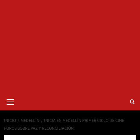
Menú
primario
INICIO
MEDELLÍN
INICIA EN MEDELLÍN PRIMER CICLO DE CINE
FOROS SOBRE PAZ Y RECONCILIACIÓN