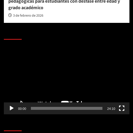
pedagógicas para estudiantes con desfase entre edad y
grado académico
3 de febrero de 2026
AL AIRE – POLÍTICA
Reproductor
de
vídeo
00:00
24:10
AL AIRE – ENTRETENIMIENTO