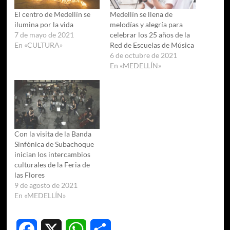
El centro de Medellín se
Medellín se llena de
ilumina por la vida
melodías y alegría para
7 de mayo de 2021
celebrar los 25 años de la
En «CULTURA»
Red de Escuelas de Música
6 de octubre de 2021
En «MEDELLÍN»
Con la visita de la Banda
Sinfónica de Subachoque
inician los intercambios
culturales de la Feria de
las Flores
9 de agosto de 2021
En «MEDELLÍN»
Facebook
X
WhatsApp
Compartir