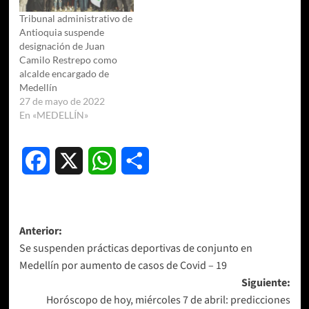
Tribunal administrativo de
Antioquia suspende
designación de Juan
Camilo Restrepo como
alcalde encargado de
Medellín
27 de mayo de 2022
En «MEDELLÍN»
Facebook
X
WhatsApp
Compartir
Navegación
Anterior:
Se suspenden prácticas deportivas de conjunto en
de
Medellín por aumento de casos de Covid – 19
entradas
Siguiente:
Horóscopo de hoy, miércoles 7 de abril: predicciones