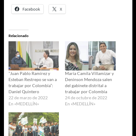
Facebook
X
Relacionado
”Juan Pablo Ramírez y
María Camila Villamizar y
Esteban Restrepo se van a
Deninson Mendoza salen
trabajar por Colombia”:
del gabinete distrital a
Daniel Quintero
trabajar por Colombia
22 de marzo de 2022
24 de octubre de 2022
En «MEDELLÍN»
En «MEDELLÍN»