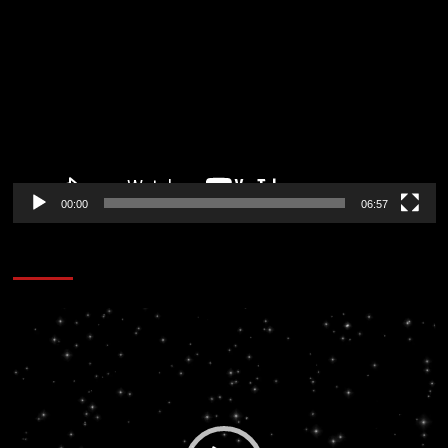
de
vídeo
00:00
06:57
CORAZÓN RADIO
Reproductor
de
vídeo