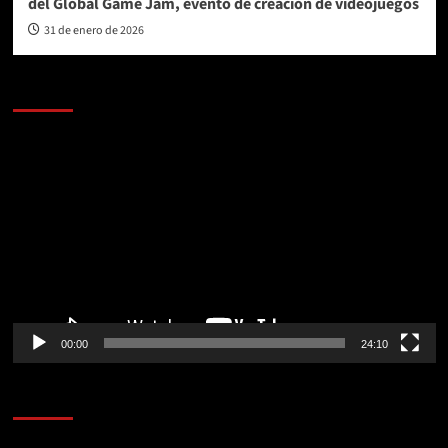
del Global Game Jam, evento de creación de videojuegos
31 de enero de 2026
AL AIRE – POLÍTICA
Reproductor
de
vídeo
00:00
24:10
AL AIRE – ENTRETENIMIENTO
Reproductor