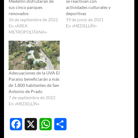
Medellín disfrutarán de
se reactivan con
sus cinco parques
actividades culturales y
renovados
deportivas
26 de septiembre de 2022
19 de junio de 2021
En «ÁREA
En «MEDELLÍN»
METROPOLITANA»
Adecuaciones de la UVA El
Paraíso beneficiarán a más
de 1.800 habitantes de San
Antonio de Prado
7 de septiembre de 2022
En «MEDELLÍN»
Facebook
X
WhatsApp
Compartir