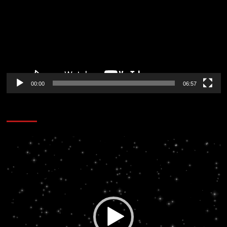
vídeo
00:00
06:57
CORAZÓN RADIO
Reproductor
de
vídeo