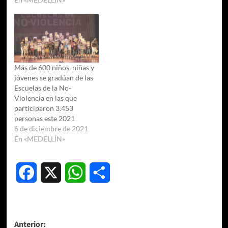
Más de 600 niños, niñas y
jóvenes se gradúan de las
Escuelas de la No-
Violencia en las que
participaron 3.453
personas este 2021
6 de diciembre de 2021
En «MEDELLÍN»
Facebook
X
WhatsApp
Compartir
Navegación
Anterior: