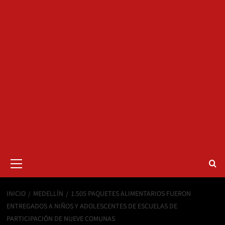
Menú
primario
INICIO
MEDELLÍN
1.505 PAQUETES ALIMENTARIOS FUERON
ENTREGADOS A NIÑOS Y ADOLESCENTES DE ESCUELAS DE
PARTICIPACIÓN DE NUEVE COMUNAS