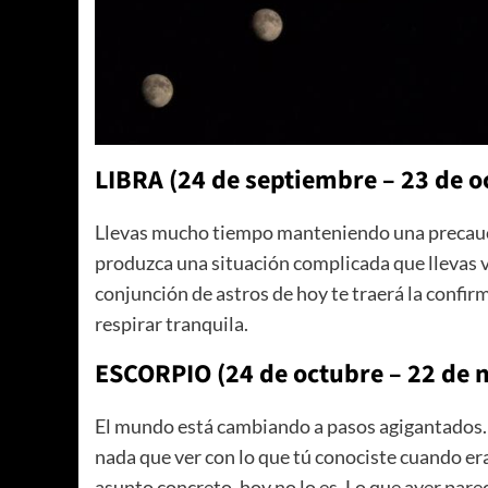
LIBRA (24 de septiembre – 23 de o
Llevas mucho tiempo manteniendo una precaució
produzca una situación complicada que llevas v
conjunción de astros de hoy te traerá la confir
respirar tranquila.
ESCORPIO (24 de octubre – 22 de 
El mundo está cambiando a pasos agigantados. L
nada que ver con lo que tú conociste cuando era
asunto concreto, hoy no lo es. Lo que ayer pare