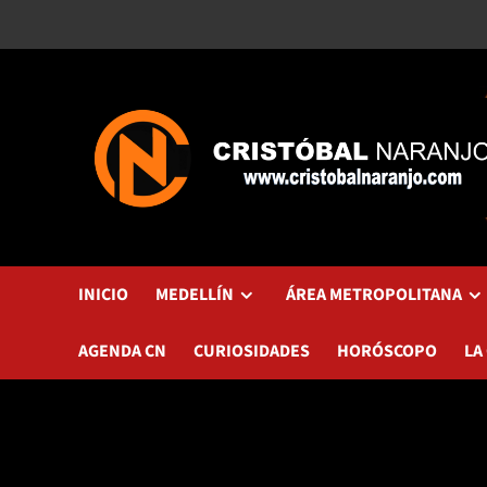
Saltar
al
contenido
INICIO
MEDELLÍN
ÁREA METROPOLITANA
AGENDA CN
CURIOSIDADES
HORÓSCOPO
LA