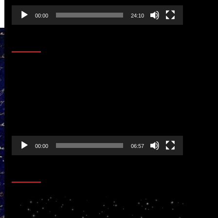
00:00
24:10
AL AIRE – ENTRETENIMIENTO
Reproductor
de
vídeo
00:00
06:57
CORAZÓN RADIO
Reproductor
de