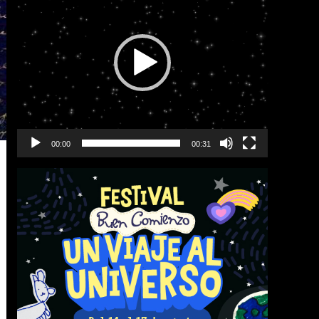
vídeo
00:00
00:31