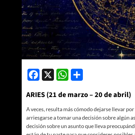
Facebook
X
WhatsApp
Compartir
ARIES (21 de marzo – 20 de abril)
A veces, resulta más cómodo dejarse llevar por 
arriesgarse a tomar una decisión sobre algún a
decisión sobre un asunto que lleva preocupándo
están de tu parte para que consideres posibles 