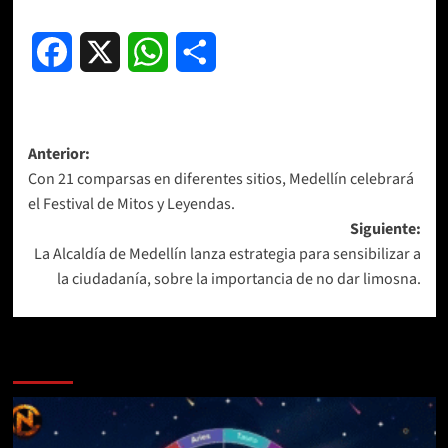
Facebook
X
WhatsApp
Compartir
Navegación
Anterior:
Con 21 comparsas en diferentes sitios, Medellín celebrará
de
el Festival de Mitos y Leyendas.
entradas
Siguiente:
La Alcaldía de Medellín lanza estrategia para sensibilizar a
la ciudadanía, sobre la importancia de no dar limosna.
Más historias