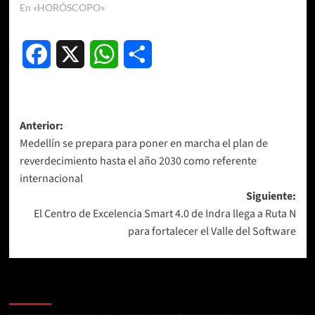
En «HORÓSCOPO»
Facebook
X
WhatsApp
Compartir
Navegación
Anterior:
Medellín se prepara para poner en marcha el plan de
de
reverdecimiento hasta el año 2030 como referente
entradas
internacional
Siguiente:
El Centro de Excelencia Smart 4.0 de Indra llega a Ruta N
para fortalecer el Valle del Software
Más historias