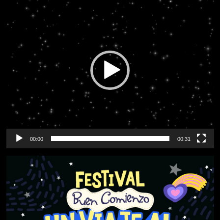
de
vídeo
00:00
00:31