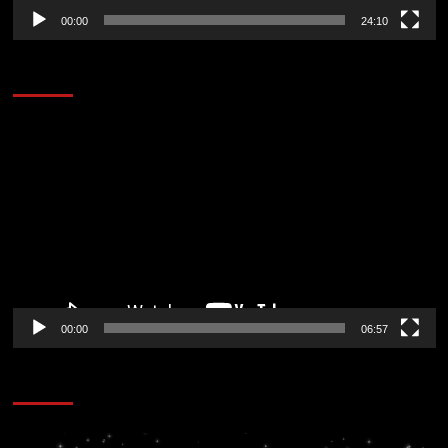
00:00
24:10
AL AIRE – ENTRETENIMIENTO
Reproductor
de
vídeo
00:00
06:57
CORAZÓN RADIO
Reproductor