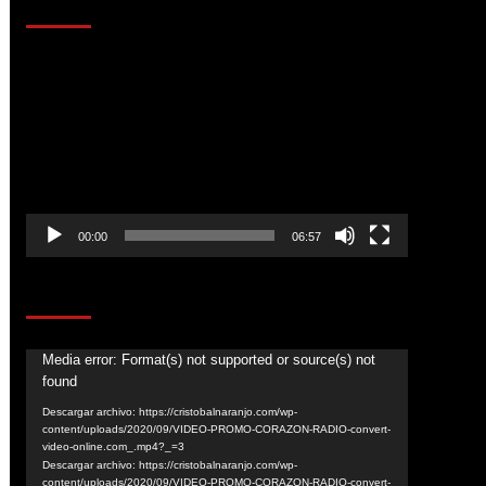
AL AIRE – ENTRETENIMIENTO
Reproductor
de
vídeo
00:00
06:57
CORAZÓN RADIO
Reproductor
Media error: Format(s) not supported or source(s) not
found
de
vídeo
Descargar archivo: https://cristobalnaranjo.com/wp-
content/uploads/2020/09/VIDEO-PROMO-CORAZON-RADIO-convert-
video-online.com_.mp4?_=3
Descargar archivo: https://cristobalnaranjo.com/wp-
content/uploads/2020/09/VIDEO-PROMO-CORAZON-RADIO-convert-