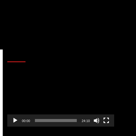
AL AIRE – POLÍTICA
Reproductor
de
vídeo
00:00
24:10