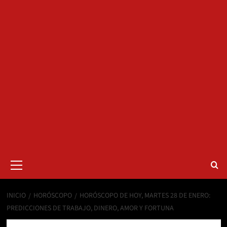
Menú
primario
INICIO
HORÓSCOPO
HORÓSCOPO DE HOY, MARTES 28 DE ENERO:
PREDICCIONES DE TRABAJO, DINERO, AMOR Y FORTUNA