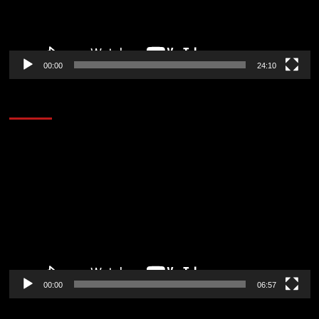
00:00
24:10
AL AIRE – ENTRETENIMIENTO
Reproductor
de
vídeo
00:00
06:57