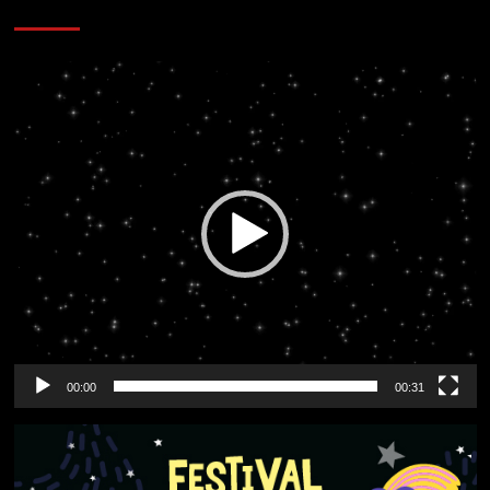
CORAZÓN RADIO
Reproductor
de
vídeo
00:00
00:31