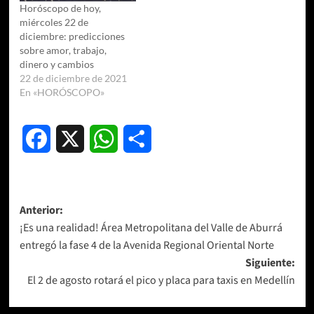
Horóscopo de hoy,
miércoles 22 de
diciembre: predicciones
sobre amor, trabajo,
dinero y cambios
22 de diciembre de 2021
En «HORÓSCOPO»
Facebook
X
WhatsApp
Compartir
Navegación
Anterior:
¡Es una realidad! Área Metropolitana del Valle de Aburrá
de
entregó la fase 4 de la Avenida Regional Oriental Norte
entradas
Siguiente:
El 2 de agosto rotará el pico y placa para taxis en Medellín