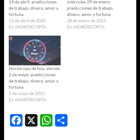
14 de abril: predicciones
miércoles 29 de enero:
de trabajo, dinero, amor y
predicciones de trabajo,
fortuna
dinero, amor y fortuna
13 de abril de 2025
28 de enero de 2025
En «HORÓSCOPO»
En «HORÓSCOPO»
Horóscopo de hoy, viernes
2 de mayo: predicciones
de trabajo, dinero, amor y
fortuna
2 de mayo de 2025
En «HORÓSCOPO»
Facebook
X
WhatsApp
Compartir