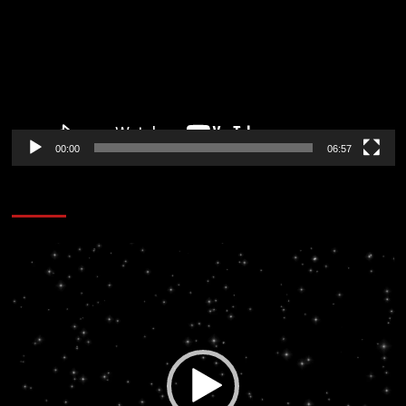
vídeo
00:00
06:57
CORAZÓN RADIO
Reproductor
de
vídeo