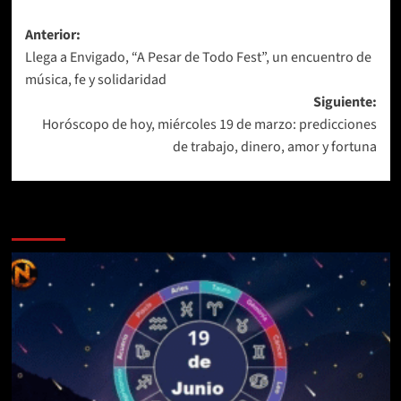
Navegación
Anterior:
Llega a Envigado, “A Pesar de Todo Fest”, un encuentro de
de
música, fe y solidaridad
entradas
Siguiente:
Horóscopo de hoy, miércoles 19 de marzo: predicciones
de trabajo, dinero, amor y fortuna
Más historias