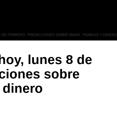
 DE FEBRERO: PREDICCIONES SOBRE AMOR, TRABAJO Y DINER
oy, lunes 8 de
cciones sobre
 dinero