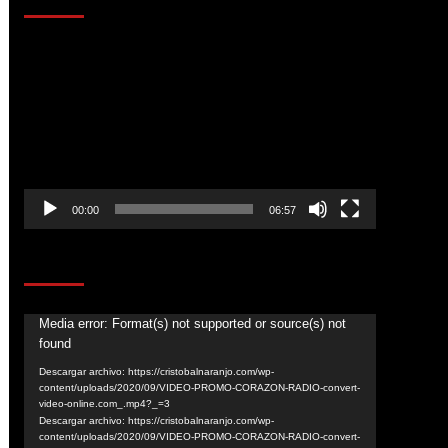
Reproductor
de
vídeo
00:00
06:57
CORAZÓN RADIO
Reproductor
Media error: Format(s) not supported or source(s) not
found
de
vídeo
Descargar archivo: https://cristobalnaranjo.com/wp-
content/uploads/2020/09/VIDEO-PROMO-CORAZON-RADIO-convert-
video-online.com_.mp4?_=3
Descargar archivo: https://cristobalnaranjo.com/wp-
content/uploads/2020/09/VIDEO-PROMO-CORAZON-RADIO-convert-