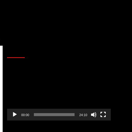
O
AL AIRE – POLÍTICA
Reproductor
de
vídeo
00:00
24:10
AL AIRE – ENTRETENIMIENTO