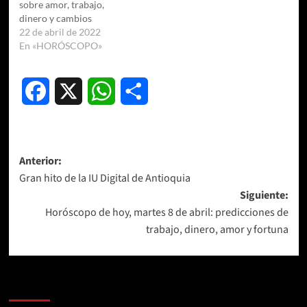
sobre amor, trabajo,
dinero y cambios
22 de abril de 2022
En «HORÓSCOPO»
Facebook
X
WhatsApp
Compartir
Navegación
Anterior:
Gran hito de la IU Digital de Antioquia
de
Siguiente:
entradas
Horóscopo de hoy, martes 8 de abril: predicciones de
trabajo, dinero, amor y fortuna
Más historias