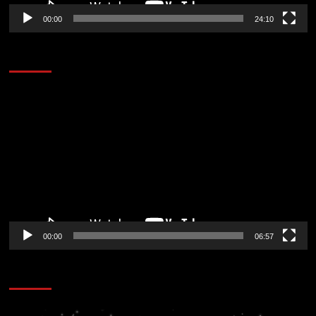
00:00
24:10
AL AIRE – ENTRETENIMIENTO
Reproductor
de
vídeo
00:00
06:57
CORAZÓN RADIO