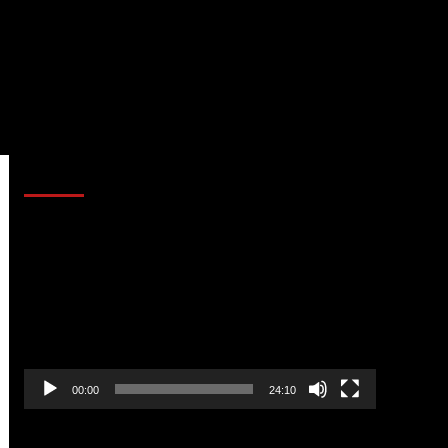
AL AIRE – POLÍTICA
Reproductor
de
vídeo
00:00
24:10
AL AIRE – ENTRETENIMIENTO