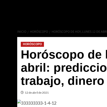
INICIO
HORÓSCOPO
HORÓSCOPO DE HOY, LUNES 12 DE ABR
HORÓSCOPO
Horóscopo de h
abril: predicci
trabajo, diner
12 de abril de 2021