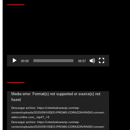
Reproductor
de
vídeo
00:00
06:57
CORAZÓN RADIO
Reproductor
Media error: Format(s) not supported or source(s) not
found
de
vídeo
Descargar archivo: https://cristobalnaranjo.com/wp-
content/uploads/2020/09/VIDEO-PROMO-CORAZON-RADIO-convert-
video-online.com_.mp4?_=3
Descargar archivo: https://cristobalnaranjo.com/wp-
content/uploads/2020/09/VIDEO-PROMO-CORAZON-RADIO-convert-