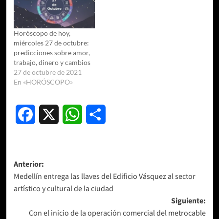
Horóscopo de hoy,
miércoles 27 de octubre:
predicciones sobre amor,
trabajo, dinero y cambios
27 de octubre de 2021
En «HORÓSCOPO»
Facebook
X
WhatsApp
Compartir
Navegación
Anterior:
Medellín entrega las llaves del Edificio Vásquez al sector
de
artístico y cultural de la ciudad
entradas
Siguiente:
Con el inicio de la operación comercial del metrocable