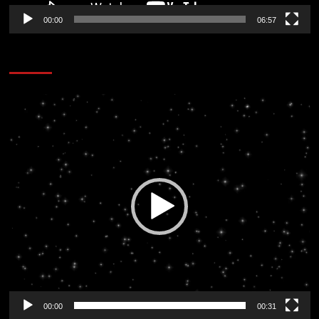
00:00
06:57
CORAZÓN RADIO
Reproductor
de
vídeo
00:00
00:31