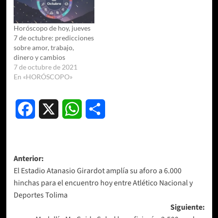
Horóscopo de hoy, jueves
7 de octubre: predicciones
sobre amor, trabajo,
dinero y cambios
7 de octubre de 2021
En «HORÓSCOPO»
Facebook
X
WhatsApp
Compartir
Navegación
Anterior:
El Estadio Atanasio Girardot amplía su aforo a 6.000
de
hinchas para el encuentro hoy entre Atlético Nacional y
entradas
Deportes Tolima
Siguiente: