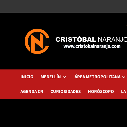
Saltar
al
contenido
INICIO
MEDELLÍN
ÁREA METROPOLITANA
AGENDA CN
CURIOSIDADES
HORÓSCOPO
LA