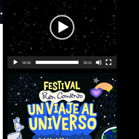
vídeo
00:00
00:31