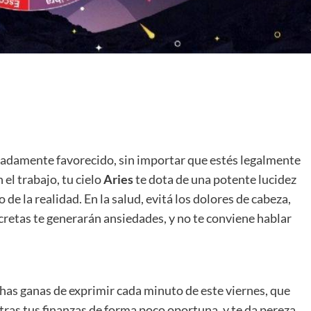
madamente favorecido, sin importar que estés legalmente
el trabajo, tu cielo
Aries
te dota de una potente lucidez
 de la realidad. En la salud, evitá los dolores de cabeza,
cretas te generarán ansiedades, y no te conviene hablar
chas ganas de exprimir cada minuto de este viernes, que
stras tus finanzas de forma poco oportuna, y te da pereza