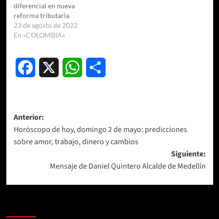
diferencial en nueva
reforma tributaria
23 de agosto de 2022
En «COLOMBIA»
Facebook
X
WhatsApp
Compartir
Navegación
Anterior:
Horóscopo de hoy, domingo 2 de mayo: predicciones
de
sobre amor, trabajo, dinero y cambios
entradas
Siguiente:
Mensaje de Daniel Quintero Alcalde de Medellín
Más historias