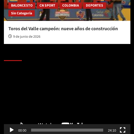
BALONCESTO
CN SPORT
COLOMBIA
DEPORTES
Sin Categoría
Toros del Valle campeón: nueve años de construcción
9 de junio de 2026
AL AIRE – POLÍTICA
Reproductor
de
vídeo
00:00
24:10