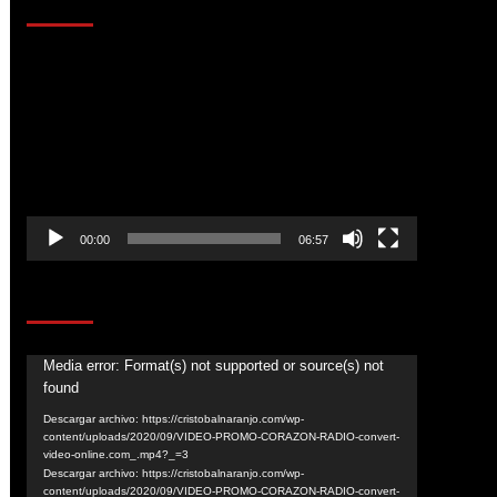
AL AIRE – ENTRETENIMIENTO
Reproductor
de
vídeo
00:00
06:57
CORAZÓN RADIO
Media error: Format(s) not supported or source(s) not
Reproductor
found
de
Descargar archivo: https://cristobalnaranjo.com/wp-
vídeo
content/uploads/2020/09/VIDEO-PROMO-CORAZON-RADIO-convert-
video-online.com_.mp4?_=3
Descargar archivo: https://cristobalnaranjo.com/wp-
content/uploads/2020/09/VIDEO-PROMO-CORAZON-RADIO-convert-