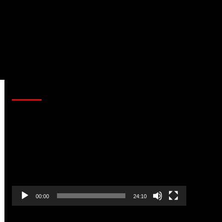
AL AIRE – POLÍTICA
Reproductor
de
vídeo
00:00
24:10