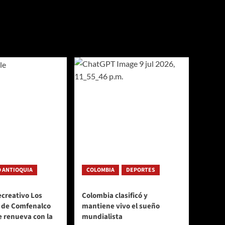
 ANTIOQUIA
COLOMBIA
DEPORTES
ecreativo Los
Colombia clasificó y
 de Comfenalco
mantiene vivo el sueño
e renueva con la
mundialista