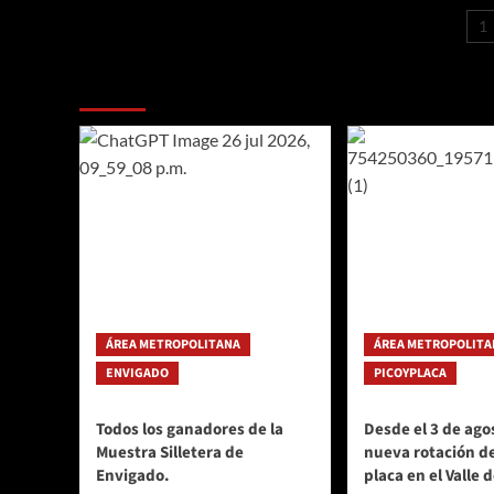
histórico:
P
1
129
d
organizaciones
recibieron
Te pueden interesar
e
el
Sello
de
Sostenibilidad
Corantioquia
2025,
duplicando
los
reconocimientos
del
año
anterior
ÁREA METROPOLITANA
ÁREA METROPOLITA
ENVIGADO
PICOYPLACA
Todos los ganadores de la
Desde el 3 de agos
Muestra Silletera de
nueva rotación de
Envigado.
placa en el Valle 