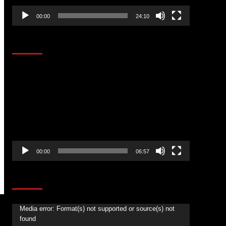
00:00
24:10
AL AIRE – ENTRETENIMIENTO
Reproductor
de
vídeo
00:00
06:57
CORAZÓN RADIO
Reproductor
Media error: Format(s) not supported or source(s) not
found
de