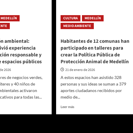
MEDELLÍN
CULTURA
MEDELLÍN
ENTE
MEDIO AMBIENTE
ón ambiental:
Habitantes de 12 comunas han
ivió experiencia
participado en talleres para
ción responsable y
crear la Política Pública de
e espacios públicos
Protección Animal de Medellín
 de 2026
21 de enero de 2026
es de negocios verdes,
A estos espacios han asistido 328
íteres y 40 niños de
personas y sus ideas se suman a 379
mbientales activaron
aportes ciudadanos recibidos por
ativos para todas las...
medio de...
Leer
Leer más
más
sobre
ración
Habitantes
ntal:
de