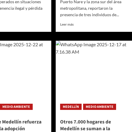
uperados en situaciones
Puerto Nare y la zona sur del área
enencia ilegal y pérdida
metropolitana, reportaron la
presencia de tres individuos de...
Leer
Leer más
más
sobre
o
Corantioquia
hace
un
san
llamado
a
la
ad
protección
del
Puma
so
con
nstitucional
color,
tras
MEDIO AMBIENTE
MEDELLÍN
MEDIO AMBIENTE
litación
reportes
de
ción
avistamiento
e Medellín refuerza
Otros 7.000 hogares de
a
y
la adopción
Medellín se suman a la
lamentable