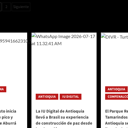
aginación
2
Siguiente
e
ntradas
NA
ANTIOQUIA
ANTIOQUIA
IU DIGITAL
COMFENALCO
to inicia
La IU Digital de Antioquia
El Parque R
 pico y
llevó a Brasil su experiencia
Tamarindos
de Aburrá
de construcción de paz desde
Antioquia s