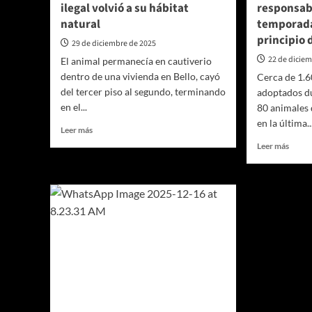
ilegal volvió a su hábitat
responsab
natural
temporada
principio 
29 de diciembre de 2025
22 de dicie
El animal permanecía en cautiverio
dentro de una vivienda en Bello, cayó
Cerca de 1.6
del tercer piso al segundo, terminando
adoptados du
en el...
80 animales
en la última..
Leer
Leer más
más
Leer
Leer más
sobre
más
De
sobre
una
Alcald
casa
de
en
Medel
Bello
refue
al
llama
bosque:
a
margay
la
recuperado
adopc
del
respo
tráfico
de