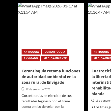
en
Medel
la
vivió
delimitación
experi
de
deapr
la
respo
ronda
y
hídrica
cuida
de
de
la
espac
quebrada
públi
Doña
ANTIOQUIA
CORANTIOQUIA
ANTIOQUIA
María
en
ENVIGADO
MEDIO AMBIENTE
MEDIO AMBI
San
Antonio
Corantioquia retoma funciones
Cuatro tit
de
de autoridad ambiental en la
la liberta
Prado
zona rural de Envigado
interinsti
rehabilita
17 de enero de 2026
blanda
Corantioquia, en ejercicio de sus
13 de enero
facultades legales y con el firme
compromiso de velar por la
● Los titíes