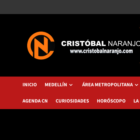
Saltar
al
contenido
INICIO
MEDELLÍN
ÁREA METROPOLITANA
AGENDA CN
CURIOSIDADES
HORÓSCOPO
LA