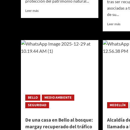
protección del patrimonio natural...
tras ser rec
asociadas a t
Leer
Leer más
de su...
más
sobre
Leer
Leer más
Corantioquia
más
retoma
sobre
funciones
Cuatr
de
titíes
autoridad
grises
ambiental
regre
en
a
la
la
zona
libert
rural
tras
de
un
Envigado
proce
interi
BELLO
MEDIO AMBIENTE
de
SEGURIDAD
MEDELLÍN
rehabi
y
libera
De una casa en Bello al bosque:
Alcaldía d
bland
margay recuperado del tráfico
llamado a 