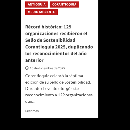
ilegal
anima
ANTIOQUIA
CORANTIOQUIA
volvió
en
a
MEDIO AMBIENTE
tempo
su
decem
hábitat
y
Récord histórico: 129
natural
de
organizaciones recibieron el
princi
Sello de Sostenibilidad
de
Corantioquia 2025, duplicando
año
los reconocimientos del año
anterior
16 de diciembre de 2025
Corantioquia celebró la séptima
edición de su Sello de Sostenibilidad.
Durante el evento otorgó este
reconocimiento a 129 organizaciones
que...
Leer
Leer más
más
sobre
Récord