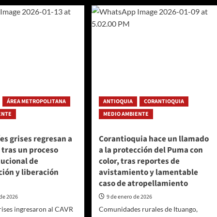
lín
12
comunas
encia
han
opiación
participado
nsable
en
talleres
do
para
crear
ios
la
cos
Política
Pública
ÁREA METROPOLITANA
ANTIOQUIA
CORANTIOQUIA
de
Protección
ENTE
MEDIO AMBIENTE
Animal
de
íes grises regresan a
Corantioquia hace un llamado
Medellín
d tras un proceso
a la protección del Puma con
tucional de
color, tras reportes de
ción y liberación
avistamiento y lamentable
caso de atropellamiento
 de 2026
9 de enero de 2026
 grises ingresaron al CAVR
Comunidades rurales de Ituango,