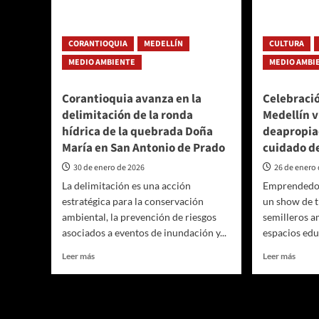
CORANTIOQUIA
MEDELLÍN
CULTURA
MEDIO AMBIENTE
MEDIO AMBI
Corantioquia avanza en la
Celebraci
delimitación de la ronda
Medellín v
hídrica de la quebrada Doña
deapropia
María en San Antonio de Prado
cuidado d
30 de enero de 2026
26 de enero
La delimitación es una acción
Emprendedor
estratégica para la conservación
un show de t
ambiental, la prevención de riesgos
semilleros a
asociados a eventos de inundación y...
espacios educ
Leer
Leer
Leer más
Leer más
más
más
sobre
sobre
Corantioquia
Celeb
avanza
ambie