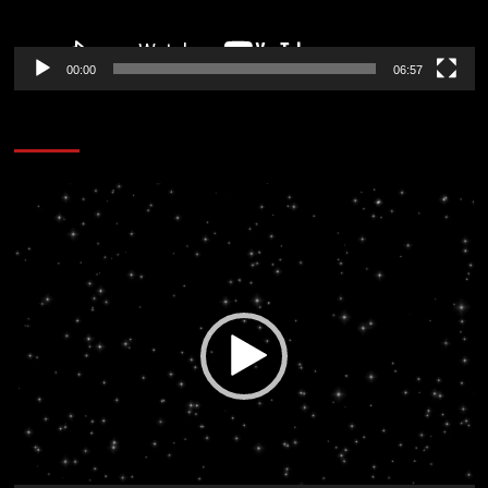
00:00
06:57
CORAZÓN RADIO
Reproductor
de
vídeo