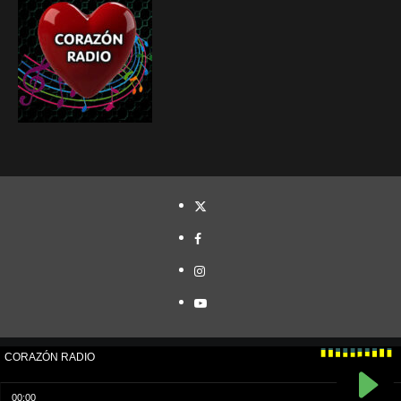
TWITTER
FACEBOOK
INSTAGRAM
YOUTUBE
Cristóbal Naranjo© Todos los derechos reservados.
|
CoverNews
por AF themes.