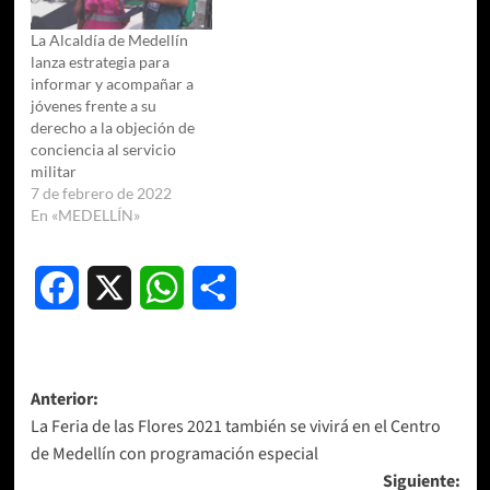
La Alcaldía de Medellín
lanza estrategia para
informar y acompañar a
jóvenes frente a su
derecho a la objeción de
conciencia al servicio
militar
7 de febrero de 2022
En «MEDELLÍN»
Facebook
X
WhatsApp
Compartir
Navegación
Anterior:
La Feria de las Flores 2021 también se vivirá en el Centro
de
de Medellín con programación especial
entradas
Siguiente: