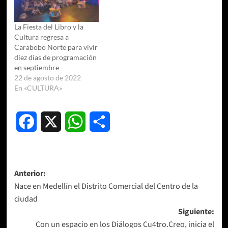
La Fiesta del Libro y la
Cultura regresa a
Carabobo Norte para vivir
diez días de programación
en septiembre
22 de agosto de 2022
En «CULTURA»
Facebook
X
WhatsApp
Compartir
Navegación
Anterior:
Nace en Medellín el Distrito Comercial del Centro de la
de
ciudad
entradas
Siguiente:
Con un espacio en los Diálogos Cu4tro.Creo, inicia el