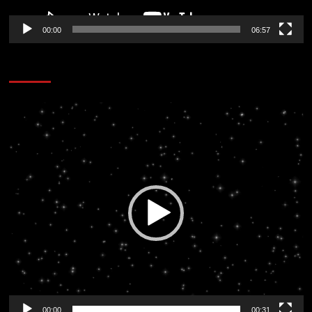
00:00
06:57
CORAZÓN RADIO
Reproductor
de
vídeo
00:00
00:31