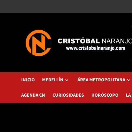
Saltar
al
contenido
INICIO
MEDELLÍN
ÁREA METROPOLITANA
AGENDA CN
CURIOSIDADES
HORÓSCOPO
LA