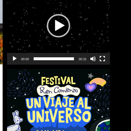
vídeo
00:00
00:31