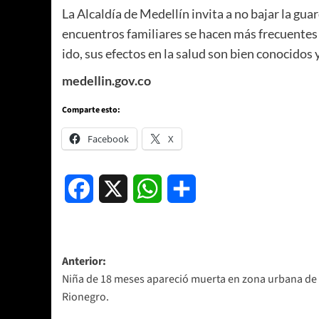
La Alcaldía de Medellín invita a no bajar la gua
encuentros familiares se hacen más frecuentes
ido, sus efectos en la salud son bien conocidos
medellin.gov.co
Comparte esto:
Facebook
X
Facebook
X
WhatsApp
Compartir
Navegación
Anterior:
Niña de 18 meses apareció muerta en zona urbana de
de
Rionegro.
entradas