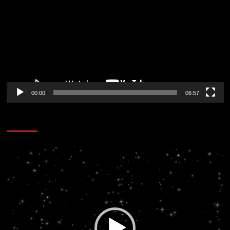
vídeo
00:00
06:57
CORAZÓN RADIO
Reproductor
de
vídeo