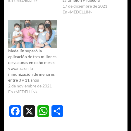
En «MEDELLÍN»
sarampión y rubéola
17 de diciembre de 2021
En «MEDELLÍN»
Medellín superó la
aplicación de tres millones
de vacunas en ocho meses
y avanza en la
inmunización de menores
entre 3 y 11 años
2 de noviembre de 2021
En «MEDELLÍN»
Facebook
X
WhatsApp
Compartir