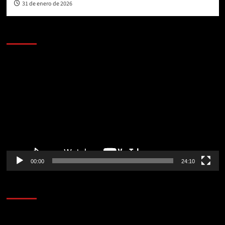
31 de enero de 2026
AL AIRE – POLÍTICA
Reproductor
de
vídeo
00:00
24:10
AL AIRE – ENTRETENIMIENTO
Reproductor
de