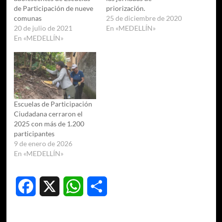
de Participación de nueve
priorización.
comunas
25 de diciembre de 2020
20 de julio de 2021
En «MEDELLÍN»
En «MEDELLÍN»
Escuelas de Participación
Ciudadana cerraron el
2025 con más de 1.200
participantes
9 de enero de 2026
En «MEDELLÍN»
Facebook
X
WhatsApp
Compartir