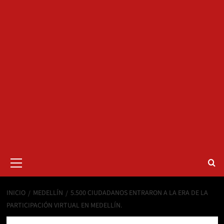
Menú
primario
INICIO
MEDELLÍN
5.500 CIUDADANOS ENTRARON A LA ERA DE LA
PARTICIPACIÓN VIRTUAL EN MEDELLÍN.