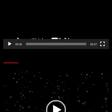
vídeo
00:00
06:57
CORAZÓN RADIO
Reproductor
de
vídeo