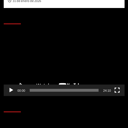
31 de enero de 2026
AL AIRE – POLÍTICA
Reproductor
de
vídeo
00:00
24:10
AL AIRE – ENTRETENIMIENTO
Reproductor
de