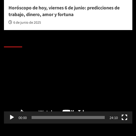
Horóscopo de hoy, viernes 6 de junio: predicciones de
trabajo, dinero, amor y fortuna
6 de junio de 2025
AL AIRE – POLÍTICA
Reproductor
de
vídeo
00:00
24:10
AL AIRE – ENTRETENIMIENTO