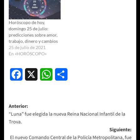
Horóscopo de hoy,
domingo 25 de julio:
predicciones sobre amor,
trabajo, dinero y cambios
25 de julio de 2021
En «HORÓSCOPO»
Facebook
X
WhatsApp
Compartir
Navegación
Anterior:
“Luna” fue elegida la nueva Reina Nacional Infantil de la
de
Trova.
entradas
Siguiente:
El nuevo Comando Central de la Policía Metropolitana, fue