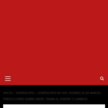
Menú
primario
INICIO
HORÓSCOPO
HORÓSCOPO DE HOY, VIERNES 26 DE MARZO:
PREDICCIONES SOBRE AMOR, TRABAJO, DINERO Y CAMBIOS