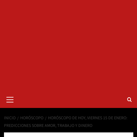
Menú
primario
INICIO
HORÓSCOPO
HORÓSCOPO DE HOY, VIERNES 15 DE ENERO:
PREDICCIONES SOBRE AMOR, TRABAJO Y DINERO