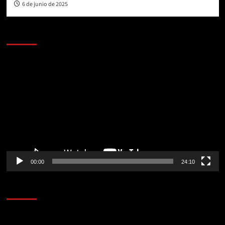
6 de junio de 2025
AL AIRE – POLÍTICA
Reproductor
de
vídeo
00:00
24:10
AL AIRE – ENTRETENIMIENTO
Reproductor
de