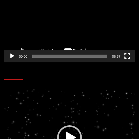
vídeo
00:00
06:57
CORAZÓN RADIO
Reproductor
de
vídeo