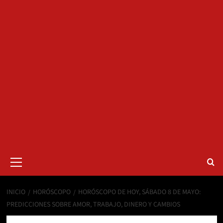
Menú
primario
INICIO
HORÓSCOPO
HORÓSCOPO DE HOY, SÁBADO 8 DE MAYO:
PREDICCIONES SOBRE AMOR, TRABAJO, DINERO Y CAMBIOS