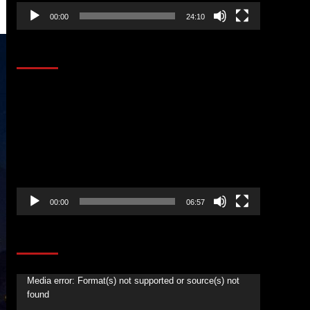
00:00
24:10
AL AIRE – ENTRETENIMIENTO
Reproductor
de
vídeo
00:00
06:57
CORAZÓN RADIO
Media error: Format(s) not supported or source(s) not
Reproductor
found
de