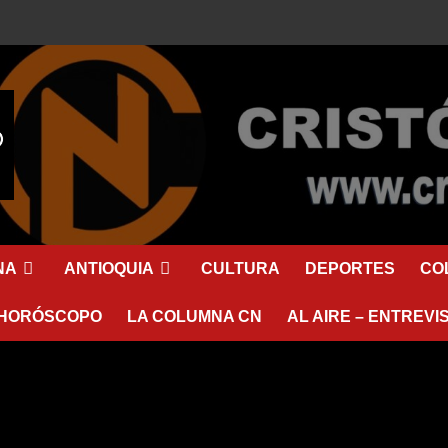
NA
ANTIOQUIA
CULTURA
DEPORTES
CO
HORÓSCOPO
LA COLUMNA CN
AL AIRE – ENTREVI