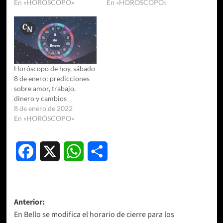
En «HORÓSCOPO»
En «HORÓSCOPO»
Horóscopo de hoy, sábado
8 de enero: predicciones
sobre amor, trabajo,
dinero y cambios
8 de enero de 2022
En «HORÓSCOPO»
Facebook
X
WhatsApp
Compartir
Navegación
Anterior:
En Bello se modifica el horario de cierre para los
de