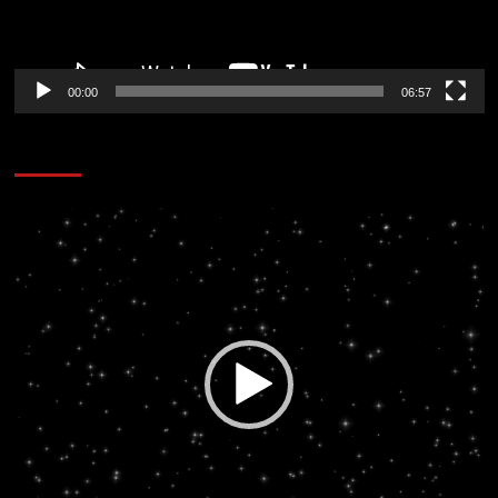
00:00
06:57
CORAZÓN RADIO
Reproductor
de
vídeo