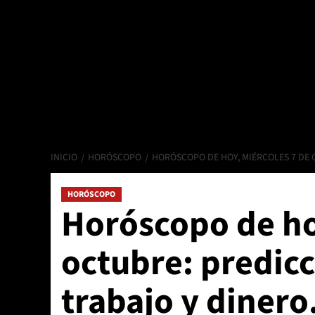
INICIO
HORÓSCOPO
HORÓSCOPO DE HOY, MIÉRCOLES 7 DE 
HORÓSCOPO
Horóscopo de ho
octubre: predic
trabajo y dinero