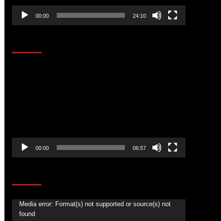
00:00
24:10
AL AIRE – ENTRETENIMIENTO
Reproductor
de
vídeo
00:00
06:57
CORAZÓN RADIO
Reproductor
Media error: Format(s) not supported or source(s) not
found
de