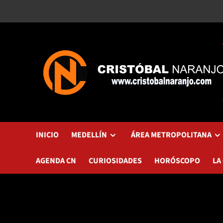
Saltar
al
contenido
INICIO
MEDELLÍN
ÁREA METROPOLITANA
AGENDA CN
CURIOSIDADES
HORÓSCOPO
LA