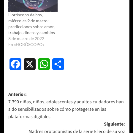
Horóscopo de hoy,
miércoles 9 de marzo:
predicciones sobre amor,
trabajo, dinero y cambios
8 de marzo de 2022
En «HORÓSCOPO»
Facebook
X
WhatsApp
Compartir
Navegación
Anterior:
7.390 niñas, niños, adolescentes y adultos cuidadores han
de
sido sensibilizados sobre cómo protegerse en las
entradas
plataformas digitales
Siguiente:
Madres protagonistas de la serie El eco de su voz