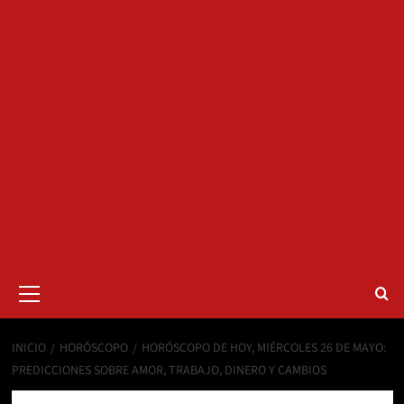
Menú
primario
INICIO
HORÓSCOPO
HORÓSCOPO DE HOY, MIÉRCOLES 26 DE MAYO:
PREDICCIONES SOBRE AMOR, TRABAJO, DINERO Y CAMBIOS